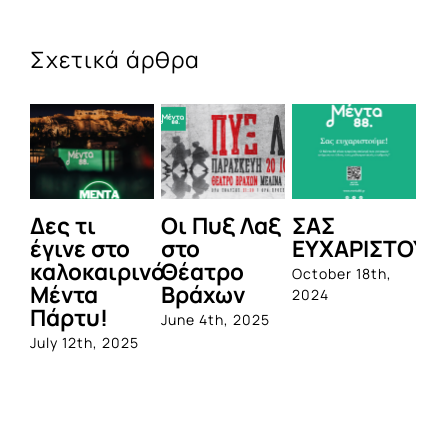
Σχετικά άρθρα
τι
Οι Πυξ Λαξ
ΣΑΣ
BIOTIX: Η
ε στο
στο
ΕΥΧΑΡΙΣΤΟΥΜΕ!
1η
καιρινό
Θέατρο
ολοκληρω
October 18th,
α
Βράχων
σειρά
2024
υ!
προβιοτι
June 4th, 2025
από την
th, 2025
Quest
June 1st, 2023