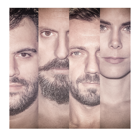
View
Larger
Image