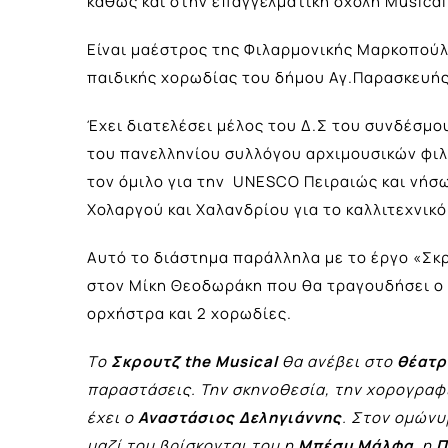
καθώς και στην επαγγελματική σχολή Musicαl 
Είναι μαέστρος της Φιλαρμονικής Μαρκοπούλ
παιδικής χορωδίας του δήμου Αγ.Παρασκευή
Έχει διατελέσει μέλος του Δ.Σ του συνδέσμ
του πανελληνίου συλλόγου αρχιμουσικών φιλ
τον όμιλο για την UNESCO Πειραιώς και νήσω
Χολαργού και Xαλανδρίου για το καλλιτεχνικό
Αυτό το διάστημα παράλληλα με το έργο «Σκ
στον Μίκη Θεοδωράκη που θα τραγουδήσει ο
ορχήστρα και 2 χορωδίες.
Tο
Σκρουτζ the Musical
θα ανέβει στο
θέατρ
παραστάσεις. Την σκηνοθεσία, την χορογραφί
έχει ο
Αναστάσιος Δεληγιάννης
. Στον ομών
μαζί του βρίσκονται του η
Μπέσυ Μάλφα
, η
Π