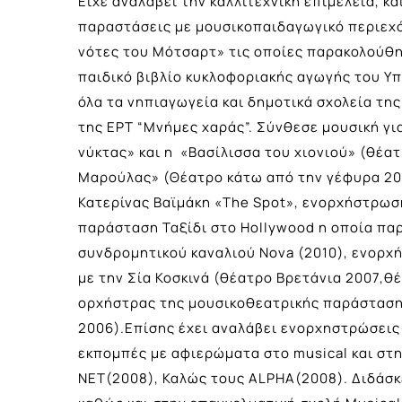
Είχε αναλάβει την καλλιτεχνική επιμέλεια, κ
παραστάσεις με μουσικοπαιδαγωγικό περιεχόμ
νότες του Μότσαρτ» τις οποίες παρακολούθη
παιδικό βιβλίο κυκλοφοριακής αγωγής του Υπ
όλα τα νηπιαγωγεία και δημοτικά σχολεία της
της ΕΡΤ “Μνήμες χαράς”. Σύνθεσε μουσική γι
νύκτας» και η «Βασίλισσα του χιονιού» (θέα
Μαρούλας» (Θέατρο κάτω από την γέφυρα 200
Κατερίνας Βαϊμάκη «The Spot», ενορχήστρωσ
παράσταση Ταξίδι στο Hollywood η οποία πα
συνδρομητικού καναλιού Nova (2010), ενορχ
με την Σία Κοσκινά (θέατρο Βρετάνια 2007,
ορχήστρας της μουσικοθεατρικής παράστασης 
2006).Επίσης έχει αναλάβει ενορχηστρώσεις 
εκπομπές με αφιερώματα στο musical και στην
ΝΕΤ(2008), Καλώς τους ALPHA(2008). Διδάσκ