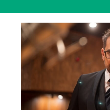
View
Larger
Image