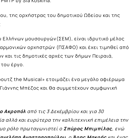
PMTP by Sia Koskina.
ου, της ορχήστρας του δημοτικού Ωδείου και της
ς
ου Ελλήνων μουσουργών(ΣΕΜ), είναι ιδρυτικό μέλος
αρμονικών ορχηστρών (ΠΣΑΦΟ) και έχει τιμηθεί από
ν και τις δημοτικές αρχές των δήμων Πειραιά,
 του έργο.
ρουτζ the Musical» ετοιμάζει ένα μεγάλο αφιέρωμα
 Γιάννης Μπέζος και θα συμμετέχουν συμφωνική
ο Ακροπόλ
από τις 3 Δεκέμβρίου και για 30
α αλλά και ευρύτερα την καλλιτεχνική επιμέλεια την
υμο ρόλο πρωταγωνιστεί ο
Σπύρος Μπιμπίλας
, ενώ
ηνελόπη Αναστασοπούλου
, ο
Άρης Μακρής
και ένας