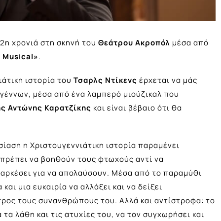
 2η χρονιά στη σκηνή του
Θεάτρου Ακροπόλ
μέσα από
 Musical»
.
ιάτικη ιστορία του
Τσαρλς Ντίκενς
έρχεται να μάς
υγέννων, μέσα από ένα λαμπερό μιούζικαλ που
ς Αντώνης Καρατζίκης
και είναι βέβαιο ότι θα
σίαση η Χριστουγεννιάτικη ιστορία παραμένει
ι πρέπει να βοηθούν τους φτωχούς αντί να
αρκέσει για να απολαύσουν. Μέσα από το παραμύθι
 και μια ευκαιρία να αλλάξει και να δείξει
προς τους συνανθρώπους του. Αλλά και αντίστροφα: το
 τα λάθη και τις ατυχίες του, να τον συγχωρήσει και