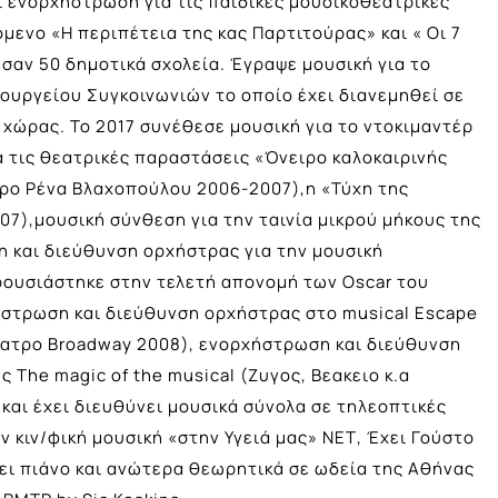
αι ενορχήστρωση για τις παιδικές μουσικοθεατρικές
ενο «Η περιπέτεια της κας Παρτιτούρας» και « Οι 7
σαν 50 δημοτικά σχολεία. Έγραψε μουσική για το
ουργείου Συγκοινωνιών το οποίο έχει διανεμηθεί σε
 χώρας. Το 2017 συνέθεσε μουσική για το ντοκιμαντέρ
α τις θεατρικές παραστάσεις «Όνειρο καλοκαιρινής
τρο Ρένα Βλαχοπούλου 2006-2007),η «Τύχη της
7),μουσική σύνθεση για την ταινία μικρού μήκους της
η και διεύθυνση ορχήστρας για την μουσική
ρουσιάστηκε στην τελετή απονομή των Oscar του
ήστρωση και διεύθυνση ορχήστρας στο musical Escape
θέατρο Broadway 2008), ενορχήστρωση και διεύθυνση
The magic of the musical (Ζυγος, Βεακειο κ.α
και έχει διευθύνει μουσικά σύνολα σε τηλεοπτικές
 κιν/φική μουσική «στην Υγειά μας» ΝΕΤ, Έχει Γούστο
ει πιάνο και ανώτερα θεωρητικά σε ωδεία της Αθήνας