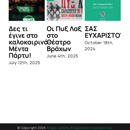
Δες τι
Οι Πυξ Λαξ
ΣΑΣ
BI
έγινε στο
στο
ΕΥΧΑΡΙΣΤΟΥΜ
1η
καλοκαιρινό
Θέατρο
ο
October 18th,
Μέντα
Βράχων
σ
2024
Πάρτυ!
πρ
June 4th, 2025
απ
July 12th, 2025
Q
Jun
© Copyright
2026 |
Όροι χρήσης
|
Προστασία προσωπικών