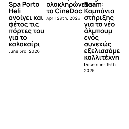
Spa Porto
ολοκληρώνεται
Beam:
Μ
Heli
το CineDoc
Καμπάνια
Π
ανοίγει και
στήριξης
April 29th, 2026
Jul
φέτος τις
για το νέο
πόρτες του
άλμπουμ
για το
ενός
καλοκαίρι
συνεχώς
εξελισσόμενο
June 3rd, 2026
καλλιτέχνη
December 16th,
2025