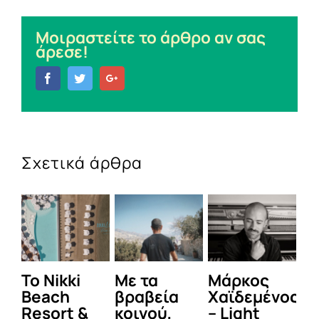
Μοιραστείτε το άρθρο αν σας
άρεσε!
Facebook
Twitter
Google+
Σχετικά άρθρα
To Nikki
Με τα
Μάρκος
Δε
Beach
βραβεία
Χαϊδεμένος
έγ
Resort &
κοινού,
– Light
κα