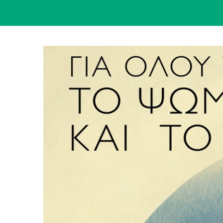
View
Larger
Image