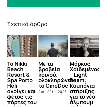
Σχετικά άρθρα
To Nikki
Με τα
Μάρκος
Δε
Beach
βραβεία
Χαϊδεμένος
έγ
Resort &
κοινού,
– Light
κα
Spa Porto
ολοκληρώνεται
Beam:
Μ
Heli
το CineDoc
Καμπάνια
Π
ανοίγει και
στήριξης
April 29th, 2026
Jul
φέτος τις
για το νέο
πόρτες του
άλμπουμ