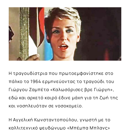
View
Larger
Image
Η τραγουδίστρια που πρωτοεμφανίστηκε στο
πάλκο το 1964 ερμηνεύοντας το τραγούδι του
Γιώργου Ζαμπέτα «Καλωσόρισες βρε Γιώργη»,
εδώ και αρκετό καιρό έδινε μάχη για τη ζωή της
και νοσηλευόταν σε νοσοκομείο.
Η Αγγελική Κωνσταντοπούλου, γνωστή με το
καλλιτεχνικό ψευδώνυμο «Μπέμπα Μπλανς»