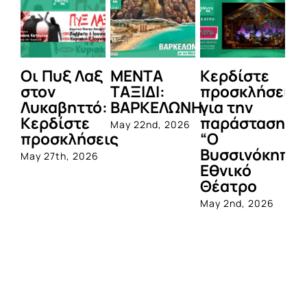
Πυξ Λαξ
ΜΕΝΤΑ
Κερδίστε
MENTA
ν
ΤΑΞΙΔΙ:
προσκλήσεις
LIVE:
αβηττό:
ΒΑΡΚΕΛΩΝΗ
για την
ΜΑΡΙΑ
δίστε
παράσταση
ΠΑΠΑΓΕΩ
May 22nd, 2026
σκλήσεις
“Ο
April 13th, 2
Βυσσινόκηπος¨στο
7th, 2026
Εθνικό
Θέατρο
May 2nd, 2026