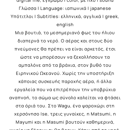
digital file, έγχρωμο | color, με ήχο | sound
Γλώσσα | Language: ιαπωνικά | japanese
Υπότιτλοι | Subtitles: ελληνικά, αγγλικά | greek,
english
Μια βουτιά, το μεσημεριανό φως του ήλιου
διαπερνά το νερό. Ο αέρας και στους δύο
πνεύμονες θα πρέπει να είναι αρκετός, έτσι
ώστε να μπορέσουν να ξεκολλήσουν τα
αμπαλόνε από τα βράχια, στον βυθό του
Ειρηνικού Ωκεανού. Χωρίς την υποστήριξη
κάποιας συσκευής παροχής αέρα, ή άλλα
εργαλεία που να επιτρέπουν την υποβρύχια
αναπνοή, το σώμα ως σύνολο καλείται να φτάσει
στα όριά του. Στο Wagu, ένα ψαροχώρι στη
χερσόνησο Ise, τρεις γυναίκες, η Matsumi, η
Mayumi και η Masumi βουτούν καθημερινά,