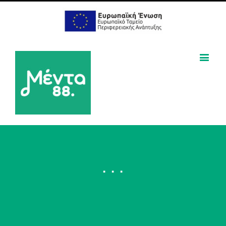
. . .