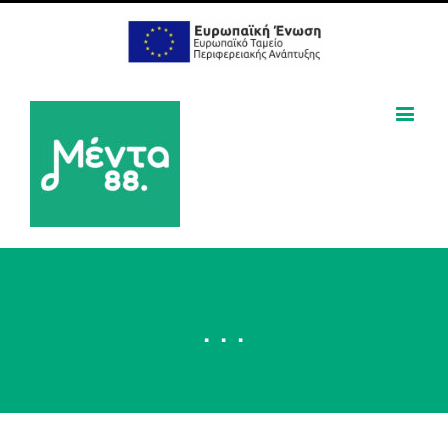
. . .