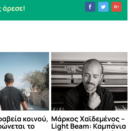
 άρεσε!
Facebook
Twitter
Goog
 Χαϊδεμένος –
Δες τι έγινε στο
eam: Καμπάνια
καλοκαιρινό Μέντα