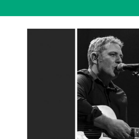
View
Larger
Image