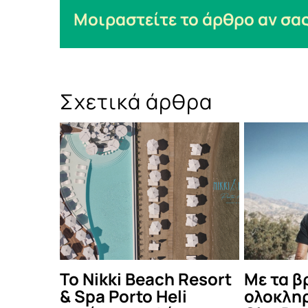
Μοιραστείτε το άρθρο αν σας
Σχετικά άρθρα
 Resort
Με τα βραβεία κοινού,
Μάρκος
i
ολοκληρώνεται το
Light B