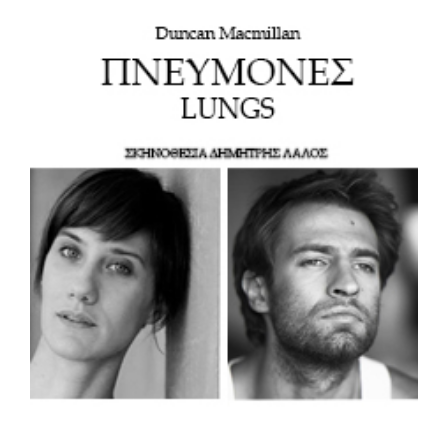
View
Larger
Image