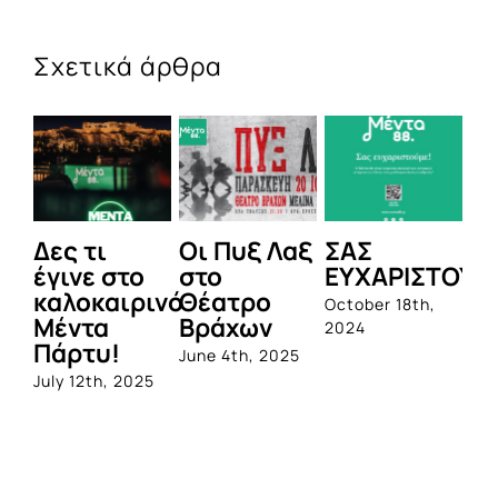
Σχετικά άρθρα
Οι Πυξ Λαξ
ΣΑΣ
BIOTIX: Η
To 
στο
ΕΥΧΑΡΙΣΤΟΥΜΕ!
1η
Be
ινό
Θέατρο
ολοκληρωμένη
Re
October 18th,
Βράχων
σειρά
Sp
2024
προβιοτικών,
Hel
June 4th, 2025
από την
ανο
Quest
φέ
πό
June 1st, 2023
για
κα