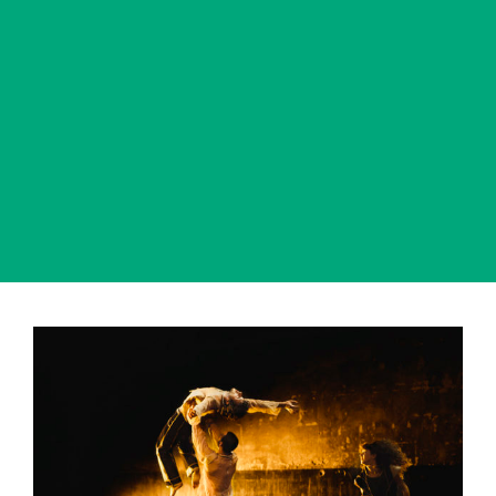
View
Larger
Image