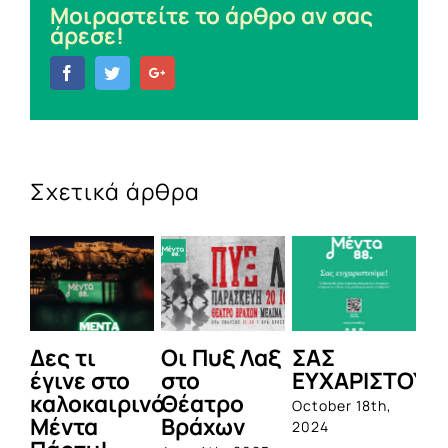
Μοιραστείτε το άρθρο αν σας
άρεσε!
Facebook
Twitter
Google+
Σχετικά άρθρα
Δες τι
Οι Πυξ Λαξ
ΣΑΣ
BIO
έγινε στο
στο
ΕΥΧΑΡΙΣΤΟΥΜΕ!
1η
καλοκαιρινό
Θέατρο
ολο
October 18th,
Μέντα
Βράχων
σει
2024