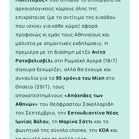
αρχαιολογικούς χώρους όλης της
επικράτειας (με το αντίτιμο της εισόδου
που ισχύει για κάθε χώρο) αφορά
προφανώς κι εμάς τους Αθηναίους και
μάλιστα με σημαντικές εκδηλώσεις. Η
πρεμιέρα με τη διάσημη μέτζο
Ανίτα
Ρατσβελισβίλι
στη Ρωμαϊκή Αγορά (18/7)
σίγουρα ξεχωρίζει, αλλά θα έχουμε και
συναυλία για τα
95 χρόνια του Μίκη
στο
Θησείο (29/7), τους
αποκατεστημένους
«Απάχηδες των
Αθηνών»
του Θεόφραστου Σακελλαρίδη
τον Σεπτέμβριο, την
Εστουδιαντίνα Νέας
Ιωνίας Βόλου,
τη
Μαρίνα Σάττι
και το
φωνητικό της σύνολο chores, την
ΚΟΑ
και
τα σύνολά της σε πολλά μέρη