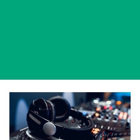
View
Larger
Image