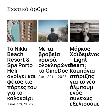
Σχετικά άρθρα
To Nikki
Με τα
Μάρκος
Δε
Beach
βραβεία
Χαϊδεμένος
έγ
Resort &
κοινού,
– Light
κα
Spa Porto
ολοκληρώνεται
Beam:
Μ
Heli
το CineDoc
Καμπάνια
Π
ανοίγει και
στήριξης
April 29th, 2026
Jul
φέτος τις
για το νέο
πόρτες του
άλμπουμ
για το
ενός
καλοκαίρι
συνεχώς
εξελισσόμενο
June 3rd, 2026