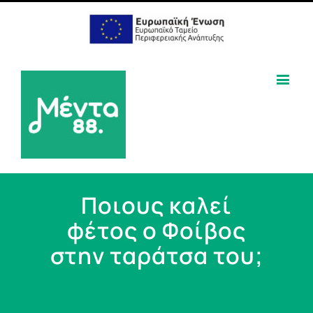
Ποιους καλεί
φέτος ο Φοίβος
στην ταράτσα του;