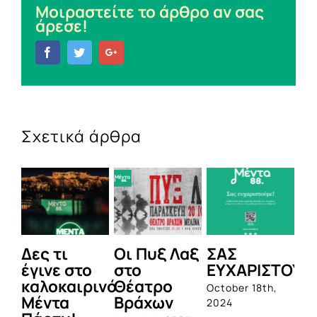
Μοιραστείτε το άρθρο αν σας
άρεσε!
Facebook
Twitter
Google+
Σχετικά άρθρα
ες τι
Οι Πυξ Λαξ
ΣΑΣ
BIOTIX
γινε στο
στο
ΕΥΧΑΡΙΣΤΟΥΜΕ!
1η
αλοκαιρινό
Θέατρο
ολοκλ
October 18th,
έντα
Βράχων
σειρά
2024