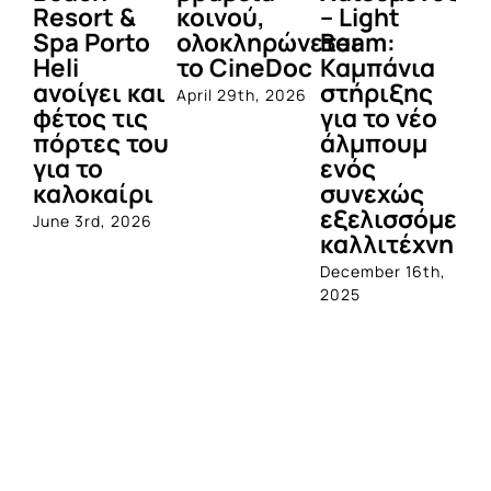
Resort &
κοινού,
– Light
κα
Spa Porto
ολοκληρώνεται
Beam:
Μ
Heli
το CineDoc
Καμπάνια
Π
ανοίγει και
στήριξης
April 29th, 2026
Jul
φέτος τις
για το νέο
πόρτες του
άλμπουμ
για το
ενός
καλοκαίρι
συνεχώς
εξελισσόμενο
June 3rd, 2026
καλλιτέχνη
December 16th,
2025