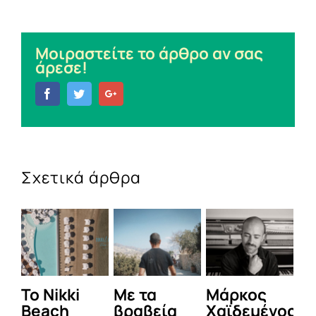
Μοιραστείτε το άρθρο αν σας
άρεσε!
Facebook
Twitter
Google+
Σχετικά άρθρα
To Nikki
Με τα
Μάρκος
Δε
Beach
βραβεία
Χαϊδεμένος
έγ