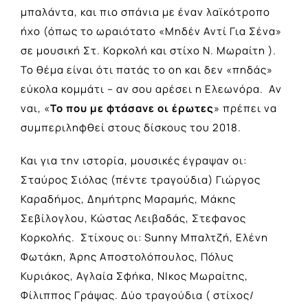
μπαλάντα, και πιο σπάνια με έναν λαϊκότροπο
ήχο (όπως το ωραιότατο «Μηδέν Αντί Για Σένα»
σε μουσική Στ. Κορκολή και στίχο Ν. Μωραίτη ).
Το θέμα είναι ότι πατάς το on και δεν «πηδάς»
εύκολα κομμάτι – αν σου αρέσει η Ελεωνόρα. Αν
ναι, «
Το που με φτάσανε οι έρωτες
» πρέπει να
συμπεριληφθεί στους δίσκους του 2018.
Και για την ιστορία, μουσικές έγραψαν οι:
Σταύρος Σιόλας (πέντε τραγούδια) Γιώργος
Καραδήμος, Δημήτρης Μαραμής, Μάκης
Σεβίλογλου, Κώστας Λειβαδάς, Στεφανος
Κορκολής. Στίχους οι: Sunny Μπαλτζή, Ελένη
Φωτάκη, Άρης Αποστολόπουλος, Πόλυς
Κυριάκος, Αγλαία Σφήκα, ΝΙκος Μωραίτης,
Φίλιππος Γράψας. Δύο τραγούδια ( στίχος/