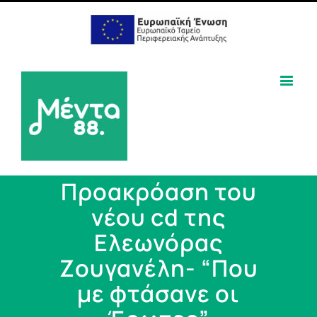
Προακρόαση του
νέου cd της
Ελεωνόρας
Ζουγανέλη- “Που
με φτάσανε οι