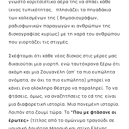
γνωστό κοριτσίστικο αέρα της να σπάει κάθε
ίχνος τυπικότητας, πλησιάζει τα πηγαδάκια
των καλεσμένων της ( δημοσιογράφων,
ραδιοφωνικών παραγωγών κι ανθρώπων της
δισκογραφίας κυρίως) με τη χαρά του ανθρώπου
που γιορτάζει τις στιγμές.
Σκέφτομαι ότι κάθε νέος δίσκος στις μέρες μας
δικαιούται μια γιορτή, ενώ ταυτόχρονα ξέρω ότι
ακόμη και μια Ζουγανέλη (απ’ τα πιο ευπώλητα
ονόματα, αν όχι το πιο ευπώλητο) μπορεί να
κάνει ένα ολόκληρο θέατρο να παραληρεί. Το να
φτάσεις, όμως, να αναζητήσεις το cd της είναι
μια διαφορετική ιστορία. Μια πονεμένη ιστορία.
Λοιπόν στο ζουμί τώρα. Το
“Που με φτάσανε οι
έρωτες»
(τίτλος από το ομώνυμο τραγούδι σε
μουσική Δημήτρη Μαραμή και στίχο Ελένης