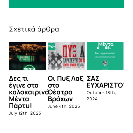
Σχετικά άρθρα
Δες τι
Οι Πυξ Λαξ
ΣΑΣ
BI
έγινε στο
στο
ΕΥΧΑΡΙΣΤΟΥΜ
1η
καλοκαιρινό
Θέατρο
ο
October 18th,
Μέντα
Βράχων
σ
2024
Πάρτυ!
πρ
June 4th, 2025
απ
July 12th, 2025
Q
Jun