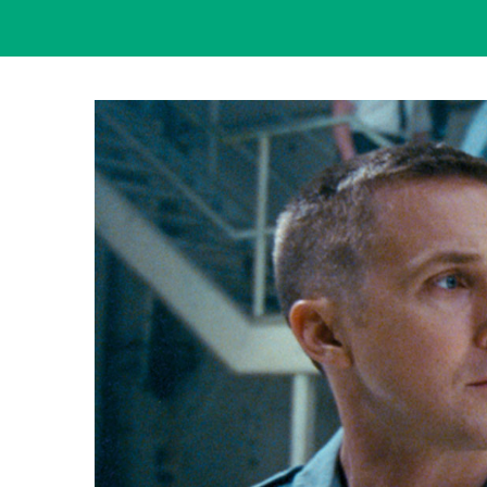
View
Larger
Image