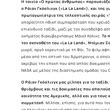
Η ταινία «Ο πρώτος άνθρωπος» παρουσιάζει
ο Ράιαν Γκόσλινγκ («La La Land»), και της γ
πρωταγωνίστρια της τηλεοπτικής σειράς «
απαραίτητη ηθική συμπαράσταση που χρειαζό
επικίνδυνο ταξίδι, μαζί με τον συνάδελφο ασ
οχήματος διακυβερνήσεως Μάικλ Κόλινς.
Το 
τον σκηνοθέτη του «La La Land», Ντέμιαν Σ
μικρό, αργό χορευτικό με τη Φόι. Το φιλμ α
μέσα από την οπτική του Άρμστρονγκ, ο οποί
ακριβώς την εποχή που από απλός δοκιμαστ
NASA ως μέλος της διαστημικής ομάδας του 
Ο Ράιαν Γκόσλινγκ μας μίλησε για το ταξίδι 
θριάμβους και τις δοκιμασίες που απαιτού
κοινότητα της Αμερικής, αλλά και για τους
συμμετοχή
. Μίλησε, επίσης, για αυτά που 
να περιμένει το κοινό από την ταινία και για 