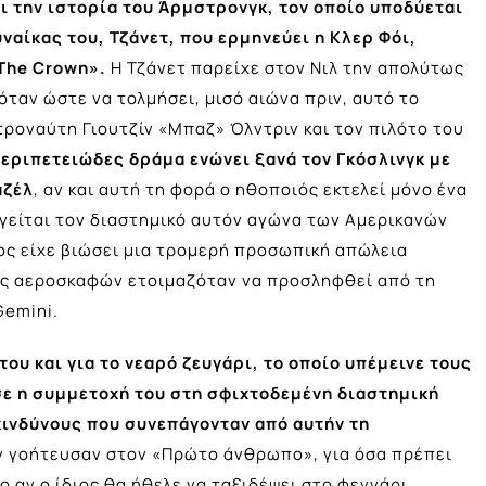
 την ιστορία του Άρμστρονγκ, τον οποίο υποδύεται
υναίκας του, Τζάνετ, που ερμηνεύει η Κλερ Φόι,
The Crown».
Η Τζάνετ παρείχε στον Νιλ την απολύτως
ταν ώστε να τολμήσει, μισό αιώνα πριν, αυτό το
τροναύτη Γιουτζίν «Μπαζ» Όλντριν και τον πιλότο του
περιπετειώδες δράμα ενώνει ξανά τον Γκόσλινγκ με
αζέλ
, αν και αυτή τη φορά ο ηθοποιός εκτελεί μόνο ένα
φηγείται τον διαστημικό αυτόν αγώνα των Αμερικανών
ος είχε βιώσει μια τρομερή προσωπική απώλεια
ής αεροσκαφών ετοιμαζόταν να προσληφθεί από τη
Gemini.
του και για το νεαρό ζευγάρι, το οποίο υπέμεινε τους
σε η συμμετοχή του στη σφιχτοδεμένη διαστημική
 κινδύνους που συνεπάγονταν από αυτήν τη
τον γοήτευσαν στον «Πρώτο άνθρωπο», για όσα πρέπει
το αν ο ίδιος θα ήθελε να ταξιδέψει στο φεγγάρι.