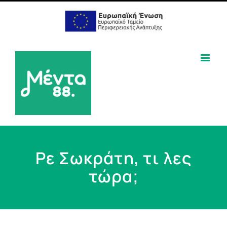
Ρε Σωκράτη, τι λες
τώρα;