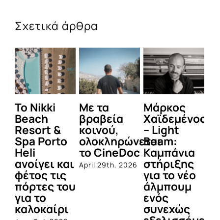
Σχετικά άρθρα
To Nikki
Με τα
Μάρκος
Δε
Beach
βραβεία
Χαϊδεμένος
έγ
Resort &
κοινού,
– Light
κα
Spa Porto
ολοκληρώνεται
Beam:
Μ
Heli
το CineDoc
Καμπάνια
Π
ανοίγει και
στήριξης
April 29th, 2026
Jul
φέτος τις
για το νέο
πόρτες του
άλμπουμ
για το
ενός
καλοκαίρι
συνεχώς