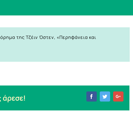
τόρημα της Τζέιν Όστεν, «Περηφάνεια και
 άρεσε!
Facebook
Twitter
Goog