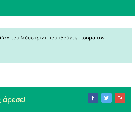
θήκη του Μάαστριχτ που ιδρύει επίσημα την
 άρεσε!
Facebook
Twitter
Goog