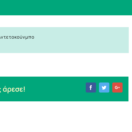
 Αντετοκούνμπο
 άρεσε!
Facebook
Twitter
Goog