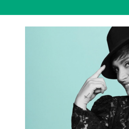
View
Larger
Image