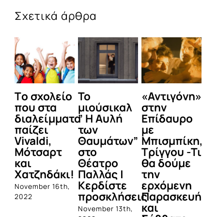
Σχετικά άρθρα
Tο σχολείο
Το
«Αντιγόνη»
Ό
που στα
μιούσικαλ
στην
Αθ
διαλείμματα
” Η Αυλή
Επίδαυρο
Σκ
παίζει
των
με
ε
Vivaldi,
Θαυμάτων”
Μπισμπίκη,
τ
Μότσαρτ
στο
Τρίγγου -Τι
ε
και
Θέατρο
θα δούμε
απ
Χατζηδάκι!
Παλλάς |
την
Δ
Κερδίστε
ερχόμενη
Α
November 16th,
προσκλήσεις
Παρασκευή
2022
Jun
και
November 13th,