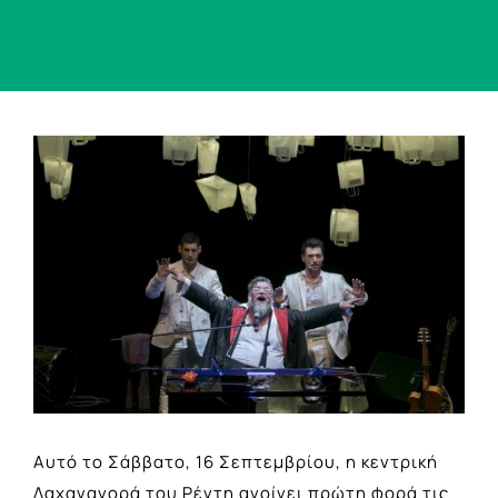
View
Larger
Image
Αυτό το Σάββατο, 16 Σεπτεμβρίου, η κεντρική
Λαχαναγορά του Ρέντη ανοίγει πρώτη φορά τις