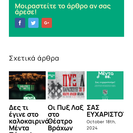
Μοιραστείτε το άρθρο αν σας
άρεσε!
Facebook
Twitter
Google+
Σχετικά άρθρα
Οι Πυξ Λαξ
ΣΑΣ
BIOTIX: Η
το
στο
ΕΥΧΑΡΙΣΤΟΥΜΕ!
1η
ιρινό
Θέατρο
ολοκληρωμέ
October 18th,
Βράχων
σειρά
2024