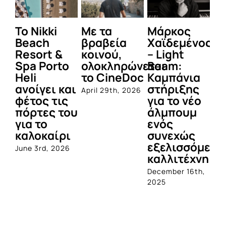
To Nikki
Με τα
Μάρκος
Δε
Beach
βραβεία
Χαϊδεμένος
έγ
Resort &
κοινού,
– Light
κα
Spa Porto
ολοκληρώνεται
Beam:
Μ
Heli
το CineDoc
Καμπάνια
Π
ανοίγει και
στήριξης
April 29th, 2026
Jul
φέτος τις
για το νέο
πόρτες του
άλμπουμ
για το
ενός
καλοκαίρι
συνεχώς
εξελισσόμενο
June 3rd, 2026
καλλιτέχνη
December 16th,
2025