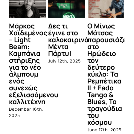
Μάρκος
Δες τι
Ο Μίνως
Οι
Χαϊδεμένος
έγινε στο
Μάτσας
σ
– Light
καλοκαιρινό
παρουσιάζει
Θ
Beam:
Μέντα
στο
Β
Καμπάνια
Πάρτυ!
Ηρώδειο
Jun
στήριξης
τον
July 12th, 2025
για το νέο
δεύτερο
άλμπουμ
κύκλο: Τα
ενός
Ρεμπέτικα
συνεχώς
II + Fado
εξελισσόμενου
Tango &
καλλιτέχνη
Blues, Τα
τραγούδια
December 16th,
του
2025
κόσμου
June 17th, 2025