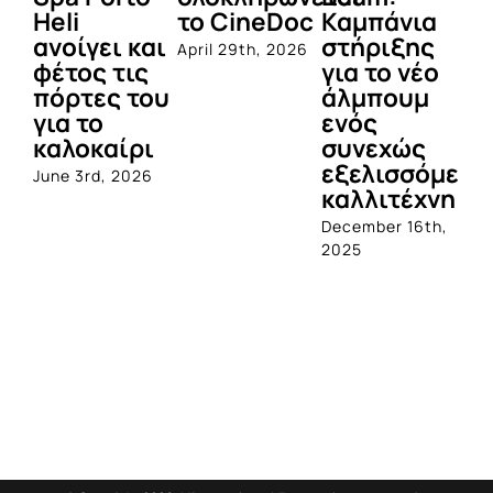
Heli
το CineDoc
Καμπάνια
Π
ανοίγει και
στήριξης
April 29th, 2026
Jul
φέτος τις
για το νέο
πόρτες του
άλμπουμ
για το
ενός
καλοκαίρι
συνεχώς
εξελισσόμενο
June 3rd, 2026
καλλιτέχνη
December 16th,
2025