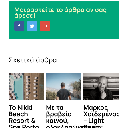
Μοιραστείτε το άρθρο αν σας
άρεσε!
Facebook
Twitter
Google+
Σχετικά άρθρα
To Nikki
Με τα
Μάρκος
Δε
Beach
βραβεία
Χαϊδεμένος
έγ
Resort &
κοινού,
– Light
κα
Spa Porto
ολοκληρώνεται
Beam:
Μ