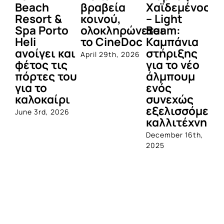
Beach
βραβεία
Χαϊδεμένος
έγ
Resort &
κοινού,
– Light
κα
Spa Porto
ολοκληρώνεται
Beam:
Μ
Heli
το CineDoc
Καμπάνια
Π
ανοίγει και
στήριξης
April 29th, 2026
Jul
φέτος τις
για το νέο
πόρτες του
άλμπουμ
για το
ενός
καλοκαίρι
συνεχώς
εξελισσόμενο
June 3rd, 2026
καλλιτέχνη
December 16th,
2025