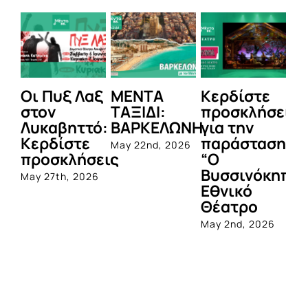
Οι Πυξ Λαξ
ΜΕΝΤΑ
Κερδίστε
M
στον
ΤΑΞΙΔΙ:
προσκλήσεις
LI
Λυκαβηττό:
ΒΑΡΚΕΛΩΝΗ
για την
Μ
Κερδίστε
παράσταση
Π
May 22nd, 2026
προσκλήσεις
“Ο
Apr
Βυσσινόκηπο
May 27th, 2026
Εθνικό
Θέατρο
May 2nd, 2026