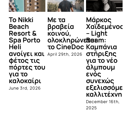
To Nikki
Με τα
Μάρκος
Δε
Beach
βραβεία
Χαϊδεμένος
έγ
Resort &
κοινού,
– Light
κα
Spa Porto
ολοκληρώνεται
Beam:
Μ
Heli
το CineDoc
Καμπάνια
Π
ανοίγει και
στήριξης
April 29th, 2026
Jul
φέτος τις
για το νέο
πόρτες του
άλμπουμ
για το
ενός
καλοκαίρι
συνεχώς
εξελισσόμενο
June 3rd, 2026
καλλιτέχνη
December 16th,
2025