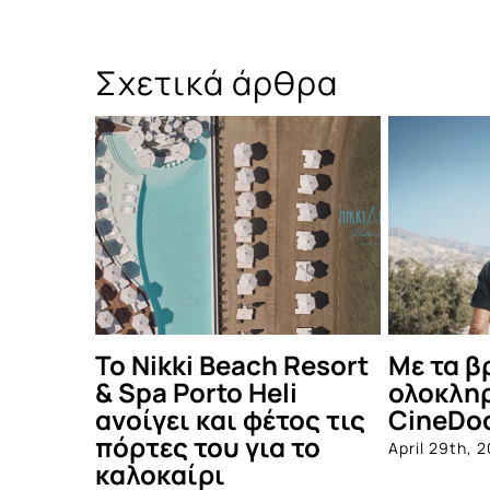
Σχετικά άρθρα
Beach Resort
Με τα βραβεία κοινού,
Μ
to Heli
ολοκληρώνεται το
Li
αι φέτος τις
CineDoc
στ
υ για το
ά
April 29th, 2026
ι
σ