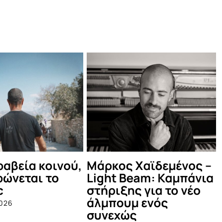
άρκος Χαϊδεμένος –
Δες τι έγινε στο
ght Beam: Καμπάνια
καλοκαιρινό Μέν
ήριξης για το νέο
Πάρτυ!
λμπουμ ενός
July 12th, 2025
υνεχώς