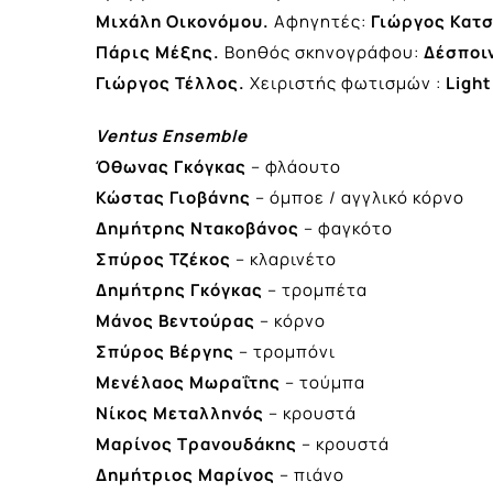
Μιχάλη Οικονόμου.
Αφηγητές:
Γιώργος Κατ
Πάρις Μέξης.
Βοηθός σκηνογράφου:
Δέσποι
Γιώργος Τέλλος.
Χειριστής φωτισμών :
Light
Ventus
Ensemble
Όθωνας Γκόγκας
– φλάουτο
Κώστας Γιοβάνης
– όμποε / αγγλικό κόρνο
Δημήτρης Ντακοβάνος
– φαγκότο
Σπύρος Τζέκος
– κλαρινέτο
Δημήτρης Γκόγκας
– τρομπέτα
Μάνος Βεντούρας
– κόρνο
Σπύρος Βέργης
– τρομπόνι
Μενέλαος Μωραΐτης
– τούμπα
Νίκος Μεταλληνός
– κρουστά
Μαρίνος Τρανουδάκης
– κρουστά
Δημήτριος Μαρίνος
– πιάνο