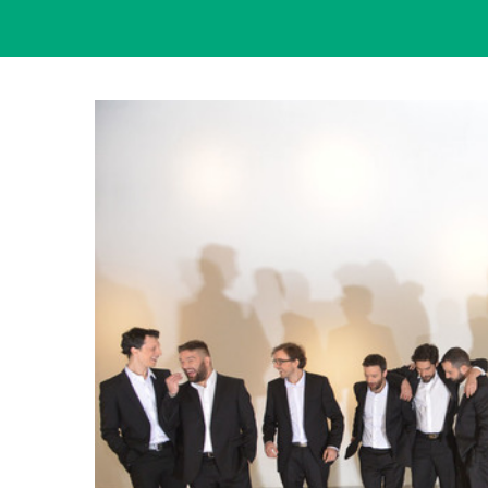
View
Larger
Image