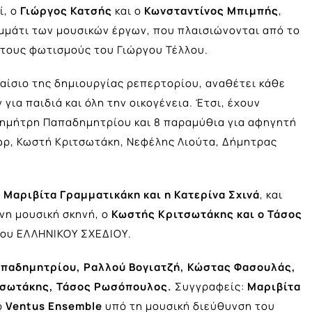
ί, ο
Γιώργος Κατσής
και ο
Κωνσταντίνος Μπιμπής
,
μμάτι των μουσικών έργων, που πλαισιώνονται από το
 τους φωτισμούς του Γιώργου Τέλλου.
αίσιο της δημιουργίας ρεπερτορίου, αναθέτει κάθε
για παιδιά και όλη την οικογένεια. Έτσι, έχουν
Δημήτρη Παπαδημητρίου και 8 παραμύθια για αφηγητή
ωρ, Κωστή Κριτσωτάκη, Νεφέλης Λιούτα, Δήμητρας
η
Μαριβίτα Γραμματικάκη και η Κατερίνα Σχινά
, και
νη μουσική σκηνή, ο
Κωστής Κριτσωτάκης και ο Τάσος
του ΕΛΛΗΝΙΚΟΥ ΣΧΕΔΙΟΥ.
παδημητρίου, Ραλλού Βογιατζή, Κώστας Φασουλάς,
τσωτάκης, Τάσος Ρωσόπουλος.
Συγγραφείς:
Μαριβίτα
ο
Ventus
Ensemble
υπό τη μουσική διεύθυνση του