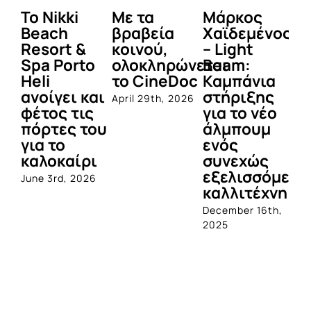
To Nikki
Με τα
Μάρκος
Δε
Beach
βραβεία
Χαϊδεμένος
έγ
Resort &
κοινού,
– Light
κα
Spa Porto
ολοκληρώνεται
Beam:
Μ
Heli
το CineDoc
Καμπάνια
Π
ανοίγει και
στήριξης
April 29th, 2026
Jul
φέτος τις
για το νέο
πόρτες του
άλμπουμ
για το
ενός
καλοκαίρι
συνεχώς
εξελισσόμενο
June 3rd, 2026
καλλιτέχνη
December 16th,
2025