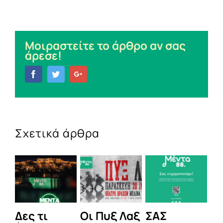
Μοιραστείτε το άρθρο αν σας
άρεσε!
Facebook
Twitter
Google+
Σχετικά άρθρα
Δες τι
Οι Πυξ Λαξ
ΣΑΣ
BI