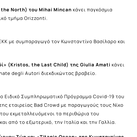
the North) του Μihai Mincan
κάνει παγκόσμια
ικό τμήμα Orizzonti.
ΕΚΚ με συμπαραγωγό τον Κωνσταντίνο Βασίλαρο και
» (Kristos, the Last Child) της Giulia Amati
κάνει
ate degli Autori διεκδικώντας βραβείο.
το Ειδικό Συμπληρωματικό Πρόγραμμα Covid-19 του
της εταιρείας Bad Crowd με παραγωγούς τους Nίκο
 του εκμεταλλευόμενοι τα περιθώρια του
 από το εξωτερικό, την Ιταλία και την Γαλλία.
ιώργου Ζώη και «Titanic Ocean» της Κωνσταντίνας