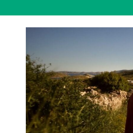
View
Larger
Image