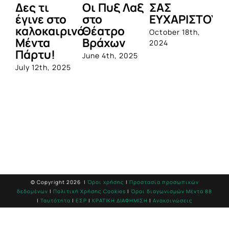
Δες τι
Οι Πυξ Λαξ
ΣΑΣ
BI
έγινε στο
στο
ΕΥΧΑΡΙΣΤΟΥΜ
1η
καλοκαιρινό
Θέατρο
ο
October 18th,
Μέντα
Βράχων
σ
2024
Πάρτυ!
πρ
June 4th, 2025
απ
July 12th, 2025
Q
Jun
© Copyright
2026 |
Όροι χρήσης
|
Προστασία προσωπικών
δεδομένων
|
Πολιτική Χρήσης Cookies
|
Όροι διαγωνισμών Mέντα 88
|
Ταυτότητα
|
ΕΣΡ
|
ΚΡΑΤΙΚΗ ΔΙΑΦΗΜΙΣΗ
|
Ανακοινώσεις