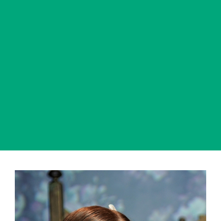
View
Larger
Image