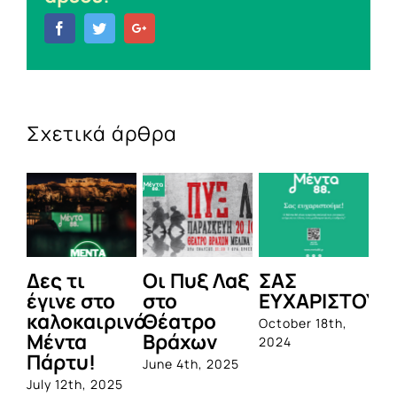
Facebook
Twitter
Google+
Σχετικά άρθρα
Δες τι
Οι Πυξ Λαξ
ΣΑΣ
BIO
έγινε στο
στο
ΕΥΧΑΡΙΣΤΟΥΜΕ
1η
καλοκαιρινό
Θέατρο
ολο
October 18th,
Μέντα
Βράχων
σει
2024
Πάρτυ!
προ
June 4th, 2025
από
July 12th, 2025