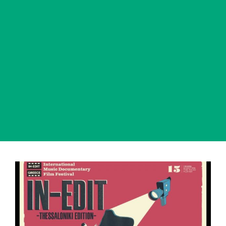
View
Larger
Image