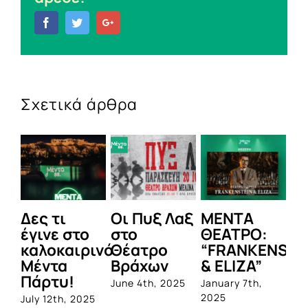
Facebook
Twitter
Google+
Σχετικά άρθρα
Δες τι
Οι Πυξ Λαξ
ΜΕΝΤΑ
Σ
έγινε στο
στο
ΘΕΑΤΡΟ:
Ε
καλοκαιρινό
Θέατρο
“FRANKENSTE
Oct
Μέντα
Βράχων
& ELIZA”
20
Πάρτυ!
June 4th, 2025
January 7th,
2025
July 12th, 2025