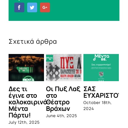
Facebook
Twitter
Google+
Σχετικά άρθρα
Δες τι
Οι Πυξ Λαξ
ΣΑΣ
BI
έγινε στο
στο
ΕΥΧΑΡΙΣΤΟΥΜ
1η
καλοκαιρινό
Θέατρο
ο
October 18th,
Μέντα
Βράχων
σ
2024
Πάρτυ!
πρ
June 4th, 2025
απ
July 12th, 2025