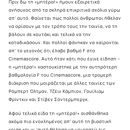
Πριν δω τη «μητέρα!» ήμουν εξαιρετικά
ανήσυχος από τα σκληρά επικριτικά σχόλια γύρω
απ’ αυτό. Φαίνεται πως πολλοί άνθρωποι ήθελαν
να ορίσουν με τον τρόπο τους την ταινία, να τη
βάλουν σε κουτάκι και τελικά να την
καταδικάσουν. Και πολλοί φάνηκαν να χαίρονται
απ’ το γεγονός ότι έλαβε βαθμό F στο
Cinemascore. Αυτό ήταν κάτι που έγινε είδηση –
η «μητέρα!» χαστουκίστηκε με την αυτηρότερη
βαθμολογία F του Cinemascore, μια τρομερή
διάκριση που μοιράζεται με άλλες ταινίες των
Ρόμπερτ Όλτμαν, Τζέιν Κάμπιον, Γουίλιαμ
Φρίντκιν και Στίβεν Σόντερμπεργκ.
Αφού τελικά είδα τη «μητέρα!» αισθάνθηκα
ακόμα πιο ενοχλημένος απ’ αυτή τη βιαστική
κρίση και γι ‘αυτό θέλησα να μοιραστώ τις