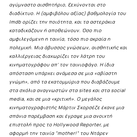
αγύμναστο αισθητήριο, ξεχύνονται στο
διαδίκτυο. Η (αμφιβόλου αξίας) βαθμολογία του
Imdb ορίζει την ποιότητα, και τα αστεράκια
καταδικάζουν ή αποθεώνουν. Όσο πιο
αμφιλεγόμενη η ταινία, τόσο πιο ακραία η
πολεμική. Μια άβυσσος γνώσεων, αισθητικής και
καλλιέργειας διαχωρίζει τον λάτρη του
κινηματογράφου απ’ τον ταινιοφάγο. Η ίδια
απόσταση υπάρχει ανάμεσα σε μια «αβίαστη
γνώμη», από τα εκατομμύρια που διαβάζουμε
στα σχόλια αναγνωστών στα sites και στα social
media, και σε μια «κριτική». Ο μεγάλος
κινηματογραφιστής Μάρτιν Σκορσέζε έκανε μια
σπάνια παρέμβαση και έγραψε μια ανοιχτή
επιστολή προς το Hollywood Reporter, με
αφορμή την ταινία ”mother!” του Ντάρεν