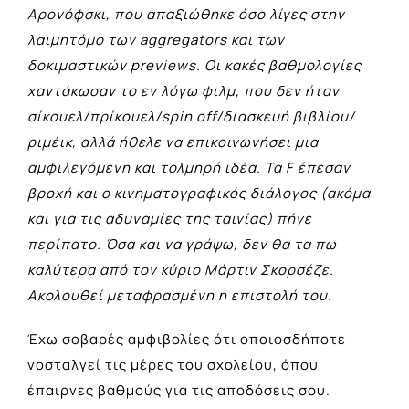
Αρονόφσκι, που απαξιώθηκε όσο λίγες στην
λαιμητόμο των aggregators και των
δοκιμαστικών previews. Οι κακές βαθμολογίες
χαντάκωσαν το εν λόγω φιλμ, που δεν ήταν
σίκουελ/πρίκουελ/spin off/διασκευή βιβλίου/
ριμέικ, αλλά ήθελε να επικοινωνήσει μια
αμφιλεγόμενη και τολμηρή ιδέα. Τα F έπεσαν
βροχή και ο κινηματογραφικός διάλογος (ακόμα
και για τις αδυναμίες της ταινίας) πήγε
περίπατο. Όσα και να γράψω, δεν θα τα πω
καλύτερα από τον κύριο Μάρτιν Σκορσέζε.
Ακολουθεί μεταφρασμένη η επιστολή του.
Έχω σοβαρές αμφιβολίες ότι οποιοσδήποτε
νοσταλγεί τις μέρες του σχολείου, όπου
έπαιρνες βαθμούς για τις αποδόσεις σου.