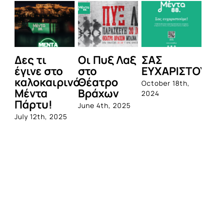
Δες τι
Οι Πυξ Λαξ
ΣΑΣ
BI
έγινε στο
στο
ΕΥΧΑΡΙΣΤΟΥΜ
1η
καλοκαιρινό
Θέατρο
ο
October 18th,
Μέντα
Βράχων
σ
2024
Πάρτυ!
πρ
June 4th, 2025
απ
July 12th, 2025
Q
Jun