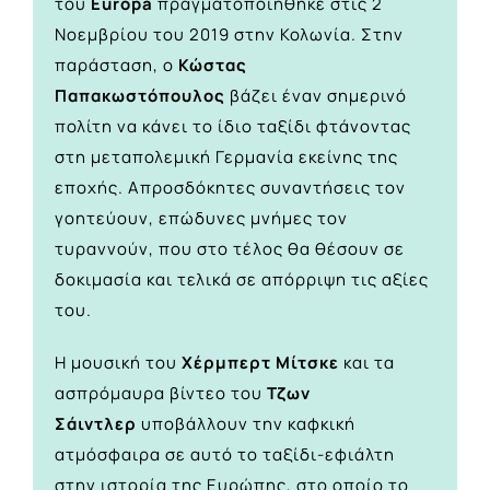
του
Europa
πραγματοποιήθηκε στις 2
Νοεμβρίου του 2019 στην Κολωνία. Στην
παράσταση, ο
Κώστας
Παπακωστόπουλος
βάζει έναν σημερινό
πολίτη να κάνει το ίδιο ταξίδι φτάνοντας
στη μεταπολεμική Γερμανία εκείνης της
εποχής. Απροσδόκητες συναντήσεις τον
γοητεύουν, επώδυνες μνήμες τον
τυραννούν, που στο τέλος θα θέσουν σε
δοκιμασία και τελικά σε απόρριψη τις αξίες
του.
Η μουσική του
Χέρμπερτ Μίτσκε
και τα
ασπρόμαυρα βίντεο του
Τζων
Σάιντλερ
υποβάλλουν την καφκική
ατμόσφαιρα σε αυτό το ταξίδι-εφιάλτη
στην ιστορία της Ευρώπης, στο οποίο το