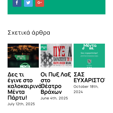
Facebook
Twitter
Google+
Σχετικά άρθρα
Οι Πυξ Λαξ
ΣΑΣ
BIOTIX: Η
στο
στο
ΕΥΧΑΡΙΣΤΟΥΜΕ!
1η
ιρινό
Θέατρο
ολοκληρωμ
October 18th,
Βράχων
σειρά
2024
!
προβιοτικώ
June 4th, 2025
από την
 2025
Quest