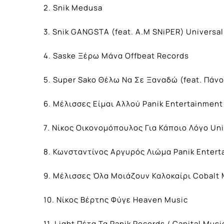
2. Snik Medusa
3. Snik GANGSTA (feat. A.M SNiPER) Universa
4. Saske Ξέρω Μάνα Offbeat Records
5. Super Sako Θέλω Να Σε Ξαναδώ (feat. Πάνο
6. Μέλισσες Είμαι Αλλού Panik Entertainment
7. Νίκος Οικονομόπουλος Για Κάποιο Λόγο Uni
8. Κωνσταντίνος Αργυρός Λιώμα Panik Enter
9. Μέλισσες Όλα Μοιάζουν Καλοκαίρι Cobalt 
10. Νίκος Βέρτης Φύγε Heaven Music
11. Light Πέτα Τα Panik Records / Capital Musi