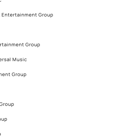
 Entertainment Group
ertainment Group
ersal Music
nment Group
 Group
oup
p