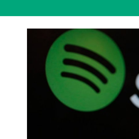
View
Larger
Image