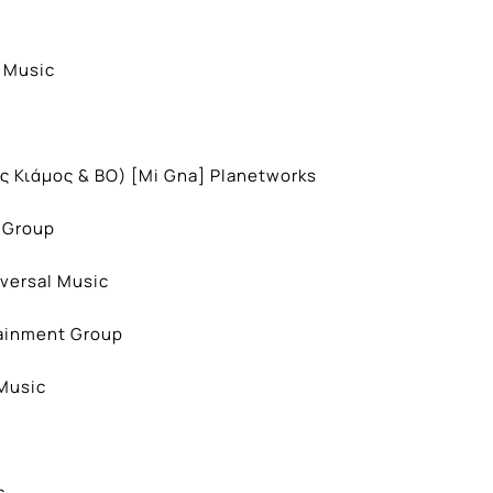
l Music
ς Κιάμος & BO) [Mi Gna] Planetworks
 Group
versal Music
tainment Group
Music
c