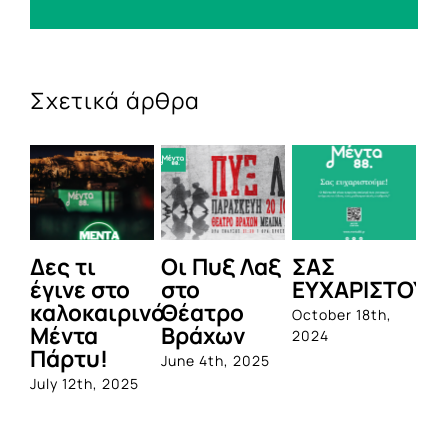
Σχετικά άρθρα
Δες τι
Οι Πυξ Λαξ
ΣΑΣ
BI
έγινε στο
στο
ΕΥΧΑΡΙΣΤΟΥΜ
1η
καλοκαιρινό
Θέατρο
ο
October 18th,
Μέντα
Βράχων
σ
2024
Πάρτυ!
πρ
June 4th, 2025
απ
July 12th, 2025
Q
Jun