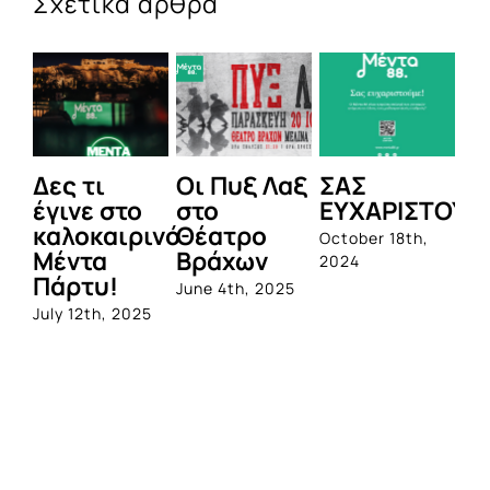
Σχετικά άρθρα
Δες τι
Οι Πυξ Λαξ
ΣΑΣ
BIO
έγινε στο
στο
ΕΥΧΑΡΙΣΤΟΥΜΕ!
1η
καλοκαιρινό
Θέατρο
ολο
October 18th,
Μέντα
Βράχων
σει
2024
Πάρτυ!
προ
June 4th, 2025
από
July 12th, 2025
Que
June 