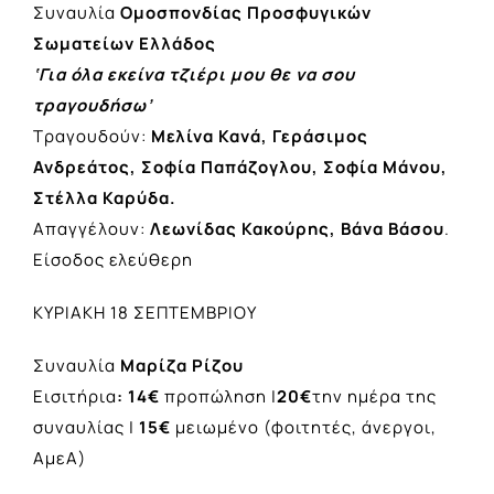
Συναυλία
Ομοσπονδίας Προσφυγικών
Σωματείων Ελλάδος
‘Για όλα εκείνα τζιέρι μου θε να σου
τραγουδήσω’
Τραγουδούν:
Μελίνα Κανά, Γεράσιμος
Ανδρεάτος, Σοφία Παπάζογλου,
Σοφία Μάνου,
Στέλλα Καρύδα.
Απαγγέλουν:
Λεωνίδας Κακούρης, Βάνα Βάσου
.
Είσοδος ελεύθερη
ΚΥΡΙΑΚΗ 18 ΣΕΠΤΕΜΒΡΙΟΥ
Συναυλία
Μαρίζα Ρίζου
Εισιτήρια
: 14€
προπώληση |
20€
την ημέρα της
συναυλίας |
15€
μειωμένο (φοιτητές, άνεργοι,
ΑμεΑ)