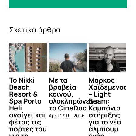
Σχετικά άρθρα
To Nikki
Με τα
Μάρκος
Δε
Beach
βραβεία
Χαϊδεμένος
έγ
Resort &
κοινού,
– Light
κα
Spa Porto
ολοκληρώνεται
Beam:
Μ
Heli
το CineDoc
Καμπάνια
Π
ανοίγει και
στήριξης
April 29th, 2026
Jul
φέτος τις
για το νέο
πόρτες του
άλμπουμ
για το
ενός