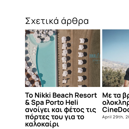
Σχετικά άρθρα
ach Resort
Με τα βραβεία κοινού,
Μάρ
 Heli
ολοκληρώνεται το
Lig
 φέτος τις
CineDoc
στή
για το
άλμ
April 29th, 2026
συν