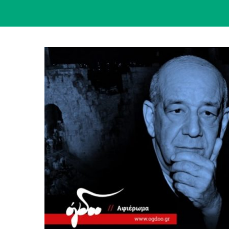
View
Larger
Image