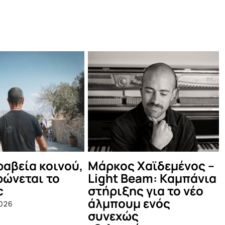
κος Χαϊδεμένος –
Δες τι έγινε στο
ht Beam: Καμπάνια
καλοκαιρινό Μέντα
ριξης για το νέο
Πάρτυ!
πουμ ενός
July 12th, 2025
εχώς