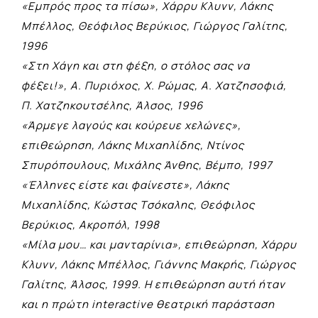
«Εμπρός προς τα πίσω», Χάρρυ Κλυνν, Λάκης
Mπέλλος, Θεόφιλος Bερύκιος, Γιώργος Γαλίτης,
1996
«Στη Χάγη και στη φέξη, ο στόλος σας να
φέξει!», Α. Πυριόχος, Χ. Ρώμας, Α. Χατζησοφιά,
Π. Χατζηκουτσέλης, Άλσος, 1996
«Άρμεγε λαγούς και κούρευε χελώνες»,
επιθεώρηση, Λάκης Mιχαηλίδης, Nτίνος
Σπυρόπουλους, Mιχάλης Άνθης, Βέμπο, 1997
«Έλληνες είστε και φαίνεστε», Λάκης
Mιχαηλίδης, Kώστας Tσόκαλης, Θεόφιλος
Bερύκιος, Ακροπόλ, 1998
«Μίλα μου… και μανταρίνια», επιθεώρηση, Χάρρυ
Κλυνν, Λάκης Μπέλλος, Γιάννης Μακρής, Γιώργος
Γαλίτης, Άλσος, 1999. Η επιθεώρηση αυτή ήταν
και η πρώτη interactive θεατρική παράσταση