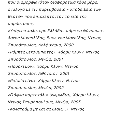
που διαμορφωνόταν διαφορετικά κάθε μέρα,
ανάλογα με τις παρεμβάσεις – υποδείξεις των
θεατών που επισκέπτονταν το site της
παράστασης.
«Υπάρχει καλύτερη Ελλάδα… πάμε να φύγουμε»,
Λάκης Mιχαηλίδης, Bύρωνας Mακρίδης, Nτίνος
Σπυρόπουλος, Δελφινάριο, 2000
«Ρόμπες ξεκούμπωτες», Χάρρυ Κλυνν, Ντίνος
Σπυρόπουλος, Μινώα, 2001
«Πασόκεμον», Χάρρυ Κλυνν, Ντίνος
Σπυρόπουλος, Αθήναιον, 2001
«Retalia Live», Χάρρυ Κλυνν, Ντίνος
Σπυρόπουλος, Μινώα, 2002
«Γιάφκα πορτοκάλι» (κωμωδία), Χάρρυ Κλυνν,
Ντίνος Σπυρόπουλους, Μινώα, 2003
«Καλατράβα με και ας κλαίω…», Ντίνος