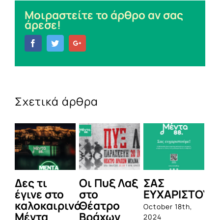
Μοιραστείτε το άρθρο αν σας
άρεσε!
Facebook
Twitter
Google+
Σχετικά άρθρα
Δες τι
Οι Πυξ Λαξ
ΣΑΣ
BI
έγινε στο
στο
ΕΥΧΑΡΙΣΤΟΥΜ
1η
καλοκαιρινό
Θέατρο
ο
October 18th,
Μέντα
Βράχων
σ
2024